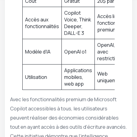
Coût
Gratuit
20$ par mois
Copilot
Accès limité,
Accès aux
Voice, Think
fonctionnalités
fonctionnalités
Deeper,
premium
DALL-E 3
OpenAI, mais
Modèle d’IA
OpenAI o1
avec
restrictions
Applications
Web
Utilisation
mobiles,
uniquement
web app
Avec les fonctionnalités premium de Microsoft
Copilot accessibles à tous, les utilisateurs
peuvent réaliser des économies considérables
tout en ayant accès à des outils d’écriture avancés.
Cette initiative démontre que l’intelligence