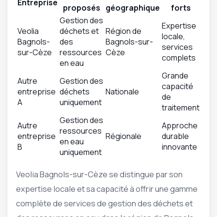
Entreprise
proposés
géographique
forts
Gestion des
Expertise
Veolia
déchets et
Région de
locale,
Bagnols-
des
Bagnols-sur-
services
sur-Cèze
ressources
Cèze
complets
en eau
Grande
Autre
Gestion des
capacité
entreprise
déchets
Nationale
de
A
uniquement
traitement
Gestion des
Autre
Approche
ressources
entreprise
Régionale
durable
en eau
B
innovante
uniquement
Veolia Bagnols-sur-Cèze se distingue par son
expertise locale et sa capacité à offrir une gamme
complète de services de gestion des déchets et