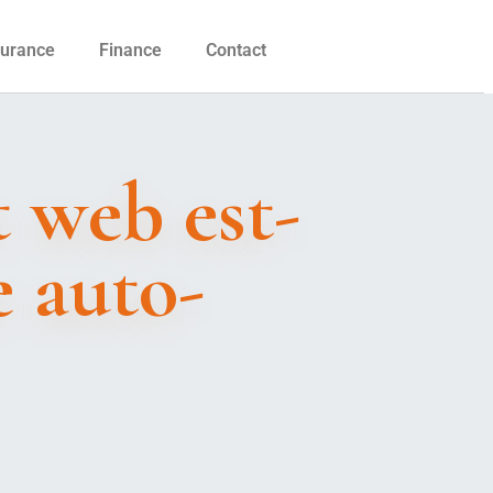
urance
Finance
Contact
 web est-
e auto-