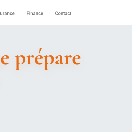
urance
Finance
Contact
se prépare