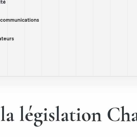
ité
es communications
sateurs
la législation Ch