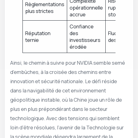
Complexité
Risques de
Règlementations
opérationnelle
rupture de
plus strictes
accrue
stock
Confiance
Réputation
des
Fluctuations
ternie
investisseurs
des actions
érodée
Ainsi, le chemin à suivre pour NVIDIA semble semé
d’embûches, à la croisée des chemins entre
innovation et sécurité nationale. Le défi réside
dans la navigabilité de cet environnement
géopolitique instable, où la Chine joue un rôle de
plus en plus prépondérant dans le secteur
technologique. Avec des tensions qui semblent
loin d’être résolues, l’avenir de la Technologie sur
la scène mondiale dépendra largement de la