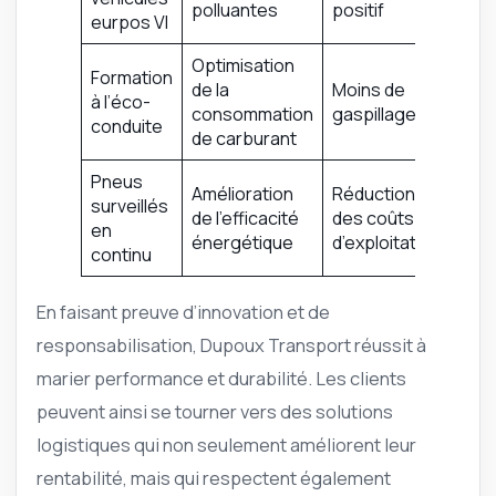
polluantes
positif
eurpos VI
Optimisation
Formation
de la
Moins de
à l’éco-
consommation
gaspillage
conduite
de carburant
Pneus
Amélioration
Réduction
surveillés
de l’efficacité
des coûts
en
énergétique
d’exploitation
continu
En faisant preuve d’innovation et de
responsabilisation, Dupoux Transport réussit à
marier performance et durabilité. Les clients
peuvent ainsi se tourner vers des solutions
logistiques qui non seulement améliorent leur
rentabilité, mais qui respectent également