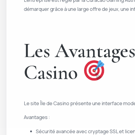
démarquer grâce à une large offre de jeux, une in
Les Avantages
Casino
Le site Île de Casino présente une interface mode
Avantages :
Sécurité avancée avec cryptage SSL et licen