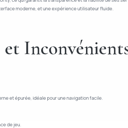
terface moderne, et une expérience utilisateur fluide.
 et Inconvénients
rne et épurée, idéale pour une navigation facile.
ce de jeu.