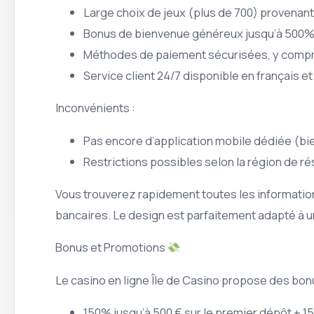
Large choix de jeux (plus de 700) provenant
Bonus de bienvenue généreux jusqu’à 500% e
Méthodes de paiement sécurisées, y compr
Service client 24/7 disponible en français et
Inconvénients :
Pas encore d’application mobile dédiée (bien
Restrictions possibles selon la région de r
Vous trouverez rapidement toutes les information
bancaires. Le design est parfaitement adapté à un
Bonus et Promotions
Le casino en ligne Île de Casino propose des bon
150% jusqu’à 500 € sur le premier dépôt + 15 