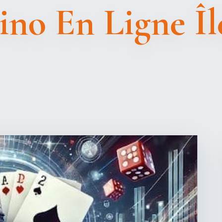
no En Ligne Îl