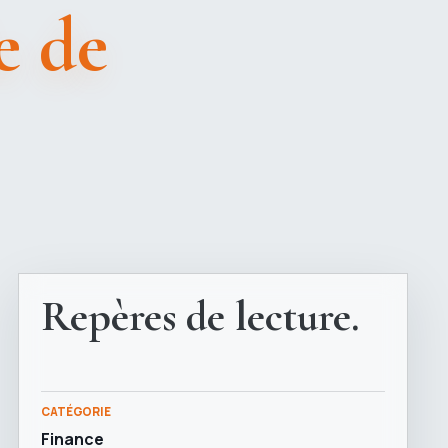
e de
Repères de lecture.
CATÉGORIE
Finance