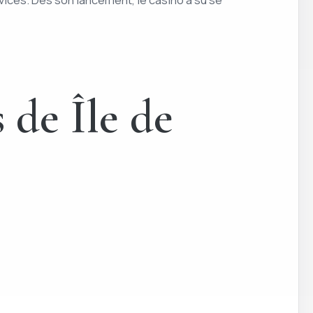
 de Île de