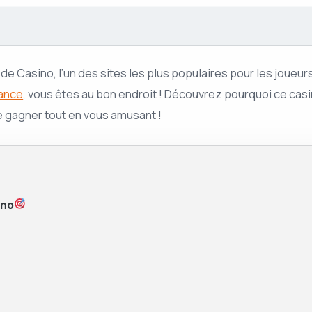
de Casino, l’un des sites les plus populaires pour les joueurs
rance
, vous êtes au bon endroit ! Découvrez pourquoi ce casin
gagner tout en vous amusant !
ino