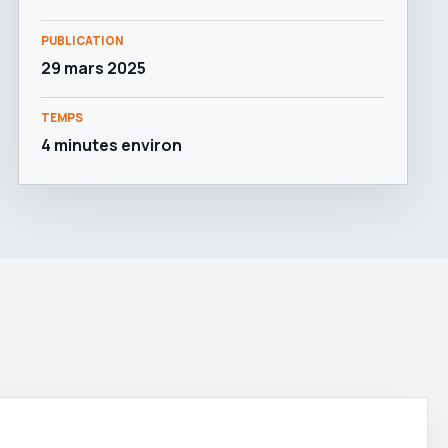
PUBLICATION
29 mars 2025
TEMPS
4 minutes environ