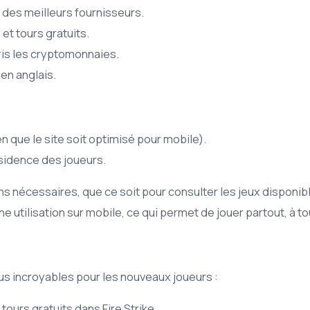
 des meilleurs fournisseurs.
t tours gratuits.
is les cryptomonnaies.
 en anglais.
 que le site soit optimisé pour mobile).
ésidence des joueurs.
s nécessaires, que ce soit pour consulter les jeux disponibl
e utilisation sur mobile, ce qui permet de jouer partout, à 
us incroyables pour les nouveaux joueurs :
tours gratuits dans Fire Strike.