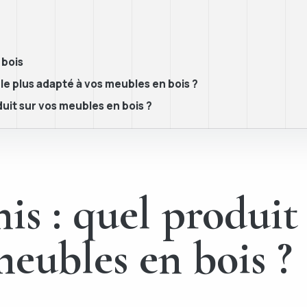
 bois
 le plus adapté à vos meubles en bois ?
uit sur vos meubles en bois ?
is : quel produit
meubles en bois ?