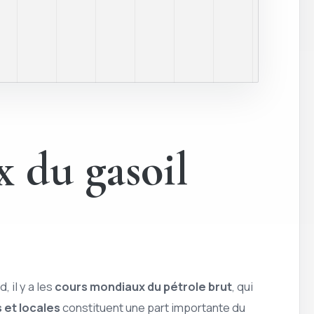
x du gasoil
 il y a les
cours mondiaux du pétrole brut
, qui
 et locales
constituent une part importante du