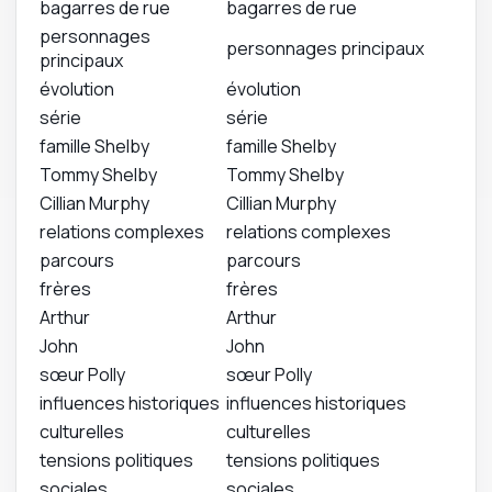
bagarres de rue
bagarres de rue
personnages
personnages principaux
principaux
évolution
évolution
série
série
famille Shelby
famille Shelby
Tommy Shelby
Tommy Shelby
Cillian Murphy
Cillian Murphy
relations complexes
relations complexes
parcours
parcours
frères
frères
Arthur
Arthur
John
John
sœur Polly
sœur Polly
influences historiques
influences historiques
culturelles
culturelles
tensions politiques
tensions politiques
sociales
sociales