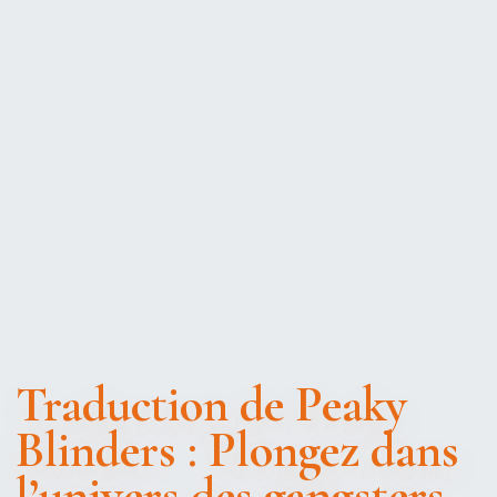
Traduction de Peaky
Blinders : Plongez dans
l’univers des gangsters