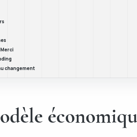
rs
mes
oMerci
nding
 au changement
odèle économiqu