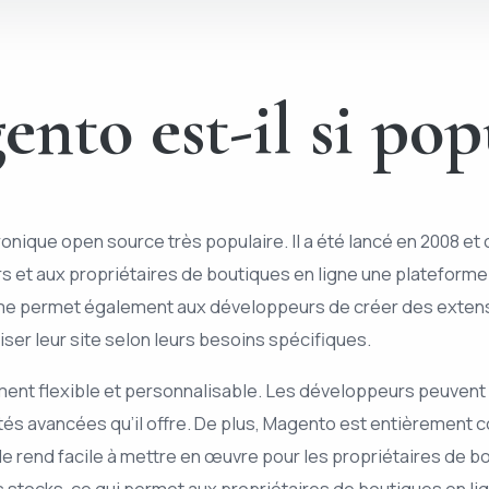
to est-il si popu
que open source très populaire. Il a été lancé en 2008 et c
 et aux propriétaires de boutiques en ligne une plateforme p
rme permet également aux développeurs de créer des extens
ser leur site selon leurs besoins spécifiques.
ement flexible et personnalisable. Les développeurs peuve
lités avancées qu’il offre. De plus, Magento est entièrement
 le rend facile à mettre en œuvre pour les propriétaires de 
s stocks, ce qui permet aux propriétaires de boutiques en li