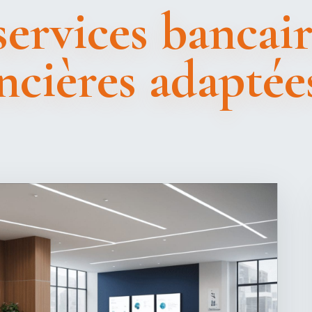
ervices bancair
ncières adaptée