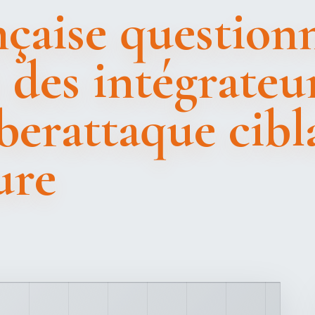
nçaise question
é des intégrateu
yberattaque cibl
ure