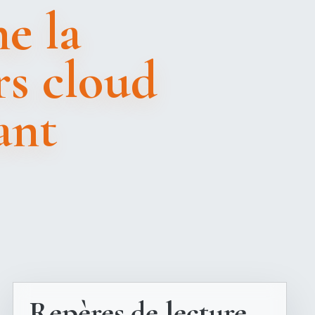
ne la
rs cloud
ant
Repères de lecture.