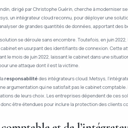
in, dirigé par Christophe Guérin, cherche à moderniser ses 
tsys, un intégrateur cloud reconnu, pour déployer une solut
et analyser de grandes quantités de données, apportant des 
 solution se déroule sans encombre. Toutefois, en juin 2022,
 cabinet en usurpant des identifiants de connexion. Cette a
e mois de juin 2022, laissant le cabinet dans une situation
pour une attaque dont il est la victime.
la
responsabilité
des intégrateurs cloud. Metsys, l’intégrat
, une argumentation qui ne satisfait pas le cabinet comptable.
tions de leurs choix. Les entreprises dépendent de ces sol
 donc être étendues pour inclure la protection des clients co
 comptable et de l’intégrate