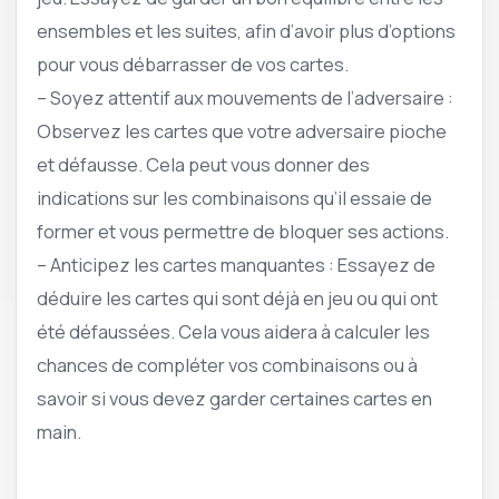
ensembles et les suites, afin d’avoir plus d’options
pour vous débarrasser de vos cartes.
– Soyez attentif aux mouvements de l’adversaire :
Observez les cartes que votre adversaire pioche
et défausse. Cela peut vous donner des
indications sur les combinaisons qu’il essaie de
former et vous permettre de bloquer ses actions.
– Anticipez les cartes manquantes : Essayez de
déduire les cartes qui sont déjà en jeu ou qui ont
été défaussées. Cela vous aidera à calculer les
chances de compléter vos combinaisons ou à
savoir si vous devez garder certaines cartes en
main.