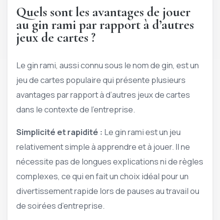
Quels sont les avantages de jouer
au gin rami par rapport à d’autres
jeux de cartes ?
Le gin rami, aussi connu sous le nom de gin, est un
jeu de cartes populaire qui présente plusieurs
avantages par rapport à d’autres jeux de cartes
dans le contexte de l’entreprise.
Simplicité et rapidité :
Le gin rami est un jeu
relativement simple à apprendre et à jouer. Il ne
nécessite pas de longues explications ni de règles
complexes, ce qui en fait un choix idéal pour un
divertissement rapide lors de pauses au travail ou
de soirées d’entreprise.