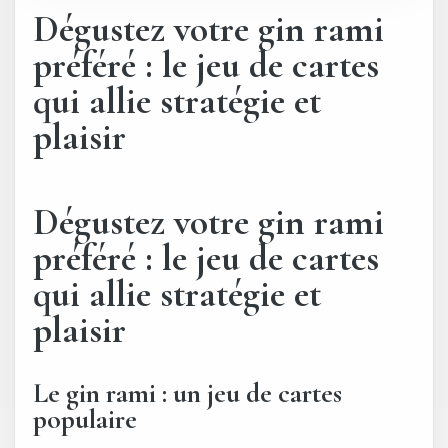
Dégustez votre gin rami
préféré : le jeu de cartes
qui allie stratégie et
plaisir
Dégustez votre gin rami
préféré : le jeu de cartes
qui allie stratégie et
plaisir
Le gin rami : un jeu de cartes
populaire