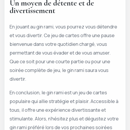
Un moyen de détente et de
divertissement
En jouant au gin rami, vous pourrez vous détendre
et vous divertir. Ce jeu de cartes offre une pause
bienvenue dans votre quotidien chargé, vous
permettant de vous évader et de vous amuser.
Que ce soit pour une courte partie ou pour une
soirée complète de jeu, le gin rami saura vous
divertir.
En conclusion, le gin rami est un jeu de cartes
populaire qui allie stratégie et plaisir. Accessible à
tous, il offre une expérience divertissante et
stimulante. Alors, n’hésitez plus et dégustez votre
gin rami préféré lors de vos prochaines soirées