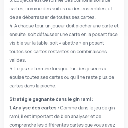
cartes, comme des suites ou des ensembles, et
de se débarrasser de toutes ses cartes.
4. A chaque tour, un joueur doit piocher une carte et
ensuite, soit défausser une carte en la posant face
visible sur la table, soit « abattre » en posant
toutes ses cartes restantes en combinaisons
valides.
5. Le jeu se termine lorsque l’un des joueurs a
épuisé toutes ses cartes ou qu’il ne reste plus de
cartes dans la pioche.
Stratégie gagnante dans le gin rami :
1.
Analyse des cartes :
Comme dans le jeu de gin
rami, il est important de bien analyser et de
comprendre les différentes cartes que vous avez