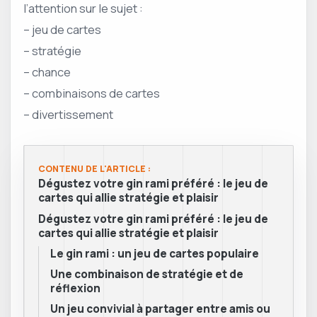
l’attention sur le sujet :
– jeu de cartes
– stratégie
– chance
– combinaisons de cartes
– divertissement
CONTENU DE L'ARTICLE :
Dégustez votre gin rami préféré : le jeu de
cartes qui allie stratégie et plaisir
Dégustez votre gin rami préféré : le jeu de
cartes qui allie stratégie et plaisir
Le gin rami : un jeu de cartes populaire
Une combinaison de stratégie et de
réflexion
Un jeu convivial à partager entre amis ou