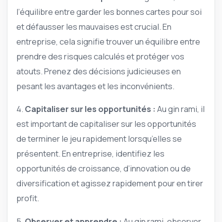
l’équilibre entre garder les bonnes cartes pour soi
et défausser les mauvaises est crucial. En
entreprise, cela signifie trouver un équilibre entre
prendre des risques calculés et protéger vos
atouts. Prenez des décisions judicieuses en
pesant les avantages et les inconvénients.
4.
Capitaliser sur les opportunités :
Au gin rami, il
est important de capitaliser sur les opportunités
de terminer le jeu rapidement lorsqu’elles se
présentent. En entreprise, identifiez les
opportunités de croissance, d’innovation ou de
diversification et agissez rapidement pour en tirer
profit.
5.
Observer et apprendre :
Au gin rami, observer