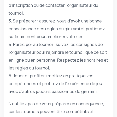
d’inscription ou de contacter l’organisateur du
tournoi.
3. Se préparer : assurez-vous d’avoir une bonne
connaissance des règles du gin rami et pratiquez
suffisamment pour améliorer votre jeu.
4. Participer au tournoi : suivez les consignes de
l’organisateur pour rejoindre le tournoi, que ce soit
en ligne ou en personne. Respectez les horaires et
les règles du tournoi.
5. Jouer et profiter : mettez en pratique vos
compétences et profitez de l’expérience de jeu
avec d’autres joueurs passionnés de gin rami.
N’oubliez pas de vous préparer en conséquence,
car les tournois peuvent être compétitifs et