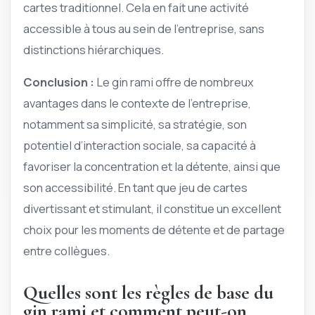
cartes traditionnel. Cela en fait une activité
accessible à tous au sein de l’entreprise, sans
distinctions hiérarchiques.
Conclusion :
Le gin rami offre de nombreux
avantages dans le contexte de l’entreprise,
notamment sa simplicité, sa stratégie, son
potentiel d’interaction sociale, sa capacité à
favoriser la concentration et la détente, ainsi que
son accessibilité. En tant que jeu de cartes
divertissant et stimulant, il constitue un excellent
choix pour les moments de détente et de partage
entre collègues.
Quelles sont les règles de base du
gin rami et comment peut-on