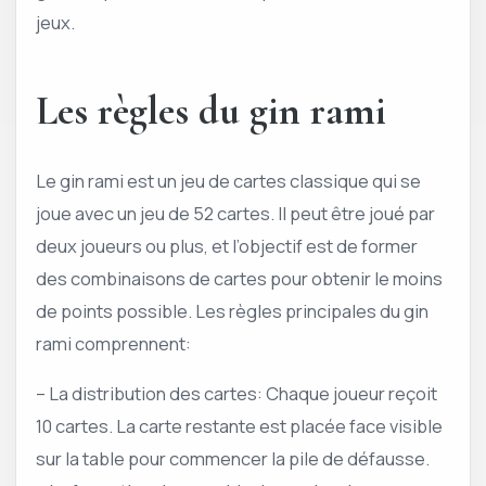
jeux.
Les règles du gin rami
Le gin rami est un jeu de cartes classique qui se
joue avec un jeu de 52 cartes. Il peut être joué par
deux joueurs ou plus, et l’objectif est de former
des combinaisons de cartes pour obtenir le moins
de points possible. Les règles principales du gin
rami comprennent:
– La distribution des cartes: Chaque joueur reçoit
10 cartes. La carte restante est placée face visible
sur la table pour commencer la pile de défausse.