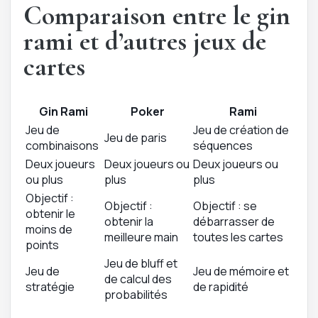
Comparaison entre le gin
rami et d’autres jeux de
cartes
Gin Rami
Poker
Rami
Jeu de
Jeu de création de
Jeu de paris
combinaisons
séquences
Deux joueurs
Deux joueurs ou
Deux joueurs ou
ou plus
plus
plus
Objectif :
Objectif :
Objectif : se
obtenir le
obtenir la
débarrasser de
moins de
meilleure main
toutes les cartes
points
Jeu de bluff et
Jeu de
Jeu de mémoire et
de calcul des
stratégie
de rapidité
probabilités