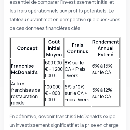
essentiel de comparer l’investissement initial et
les frais opérationnels aux profits potentiels. Le
tableau suivant met en perspective quelques-unes
de ces données financières clés :
Coût
Rendement
Frais
Concept
Initial
Annuel
Continus
Moyen
Estimé
600 000
8% sur le
Franchise
6% à 15%
€ – 1 200
CA + Frais
McDonald’s
sur le CA
000 €
Divers
Autres
100 000
6% à 10%
franchises de
5% à 12%
€ – 800
sur le CA +
restauration
sur le CA
000 €
Frais Divers
rapide
En définitive, devenir franchisé McDonald’s exige
un investissement significatif et la prise en charge