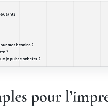
débutants
pour mes besoins ?
nte ?
que je puisse acheter ?
ples pour l’impr