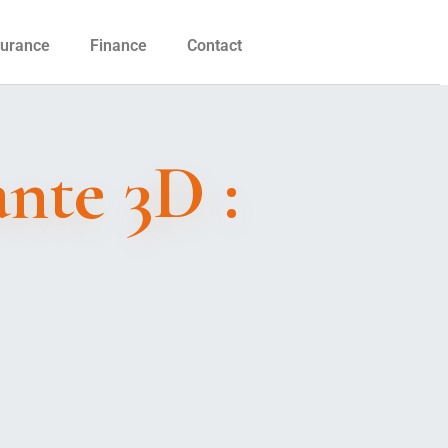
urance
Finance
Contact
nte 3D :