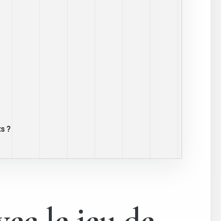
s ?
vec le jeu de