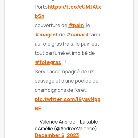
Porto
https://t.co/cUMJAtx
bSh
couverture de
#pain
, le
#magret
de
#canard
farci
au foie gras frais, le pain est
tout parfumé et imbibé de
#foiegras
… !
Servir accompagné de riz
sauvage et d’une poêlée de
champignons de forêt.
pic.twitter.com/l9yavNpg
BE
— Valence Andree – La table
d'Amélie (@AndreeValence)
December 6, 2023