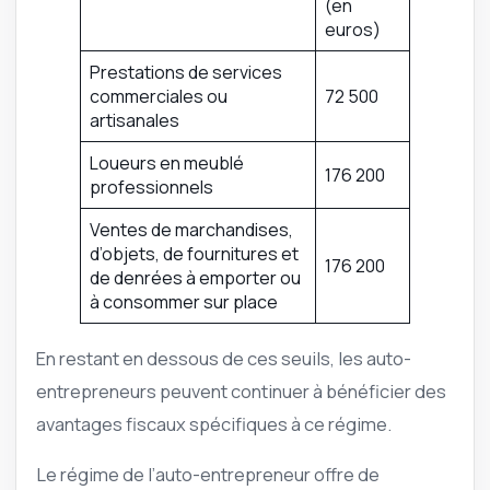
(en
euros)
Prestations de services
commerciales ou
72 500
artisanales
Loueurs en meublé
176 200
professionnels
Ventes de marchandises,
d’objets, de fournitures et
176 200
de denrées à emporter ou
à consommer sur place
En restant en dessous de ces seuils, les auto-
entrepreneurs peuvent continuer à bénéficier des
avantages fiscaux spécifiques à ce régime.
Le régime de l’auto-entrepreneur offre de