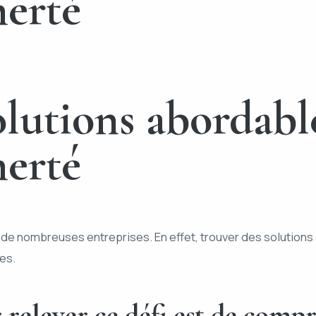
herté
lutions abordable
herté
 de nombreuses entreprises. En effet, trouver des solutions
es.
relever ce défi est de compr