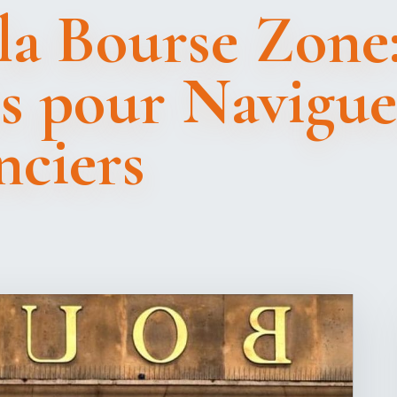
la Bourse Zone
és pour Naviguer
nciers