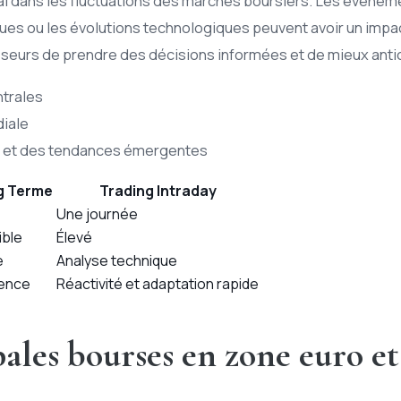
l dans les fluctuations des marchés boursiers. Les événeme
es ou les évolutions technologiques peuvent avoir un impac
tisseurs de prendre des décisions informées et de mieux an
trales
diale
s et des tendances émergentes
g Terme
Trading Intraday
Une journée
ible
Élevé
e
Analyse technique
ience
Réactivité et adaptation rapide
ipales bourses en zone euro 