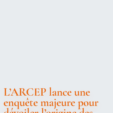
L’ARCEP lance une
enquête majeure pour
dévoiler l’origine des