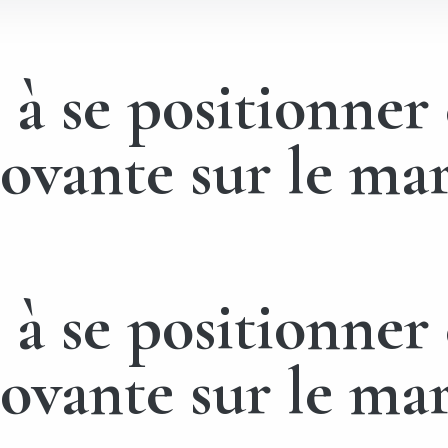
si à se positionn
novante sur le ma
si à se positionn
novante sur le ma