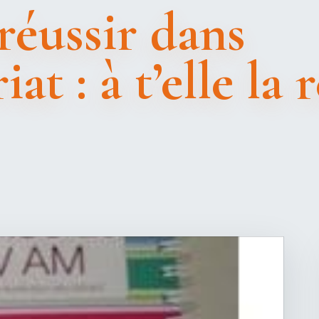
réussir dans
at : à t’elle la 