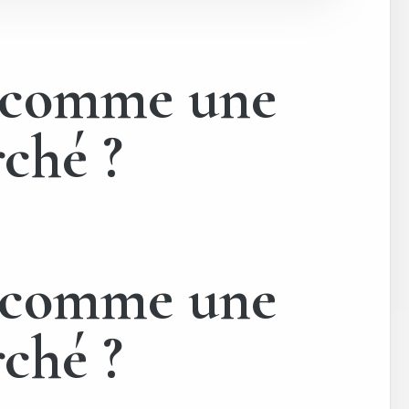
er comme une
rché ?
er comme une
rché ?