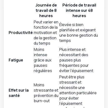
Journée de
Période de travail
travail de 8
intense sur 48
heures
heures
Peut varier en
Élevée si bien
fonction de la
planifiée et exigeant
Productivité
motivation et
une bonne gestion du
de la gestion
temps
du temps
Moins
Plus intense et
intense
nécessitant des
Fatigue
grâce aux
pauses plus
pauses
fréquentes pour
régulières
éviter l’épuisement
Peut être plus
stressant et
Moins
nécessite une
Effet sur la
stressante et
attention particulière
santé
prévention du
pour éviter
burn-out
l’épuisement