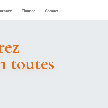
urance
Finance
Contact
rez
n toutes