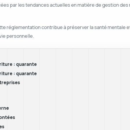
cées par les tendances actuelles en matière de gestion des r
cette réglementation contribue à préserver la santé mentale 
 vie personnelle.
riture : quarante
riture : quarante
treprises
erne
rontées
es