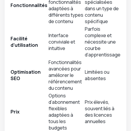
fonctionnalités
spécialisées
Fonctionnalités
adaptées à
dans un type de
différents types
contenu
de contenu
spécifique
Parfois
Interface
complexe et
Facilité
conviviale et
nécessite une
d’utilisation
intuitive
courbe
d’apprentissage
Fonctionnalités
avancées pour
Optimisation
Limitées ou
améliorer le
SEO
absentes
référencement
du contenu
Options
d’abonnement
Prix élevés,
flexibles
souvent liés à
Prix
adaptées à
des licences
tous les
annuelles
budgets